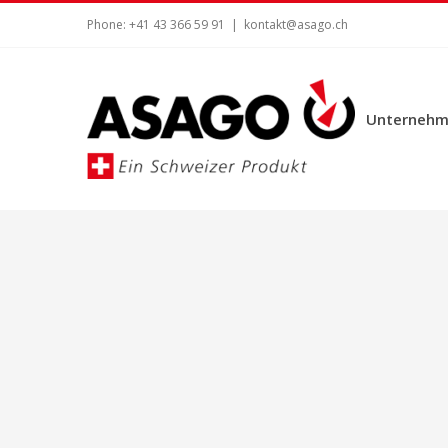
Zum
Phone: +41 43 366 59 91
|
kontakt@asago.ch
Inhalt
springen
Unternehm