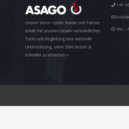
+41 43
konta
Unsere Vision: «Jeder Kunde und Partner
Mo – F
erhält mit unseren intuitiv verständlichen
Tools und Begleitung eine wertvolle
Unterstützung, seine Ziele besser &
schneller zu erreichen.»
© Copyright 2012 -
2026 | ASAGO AG | All Rights Reserved