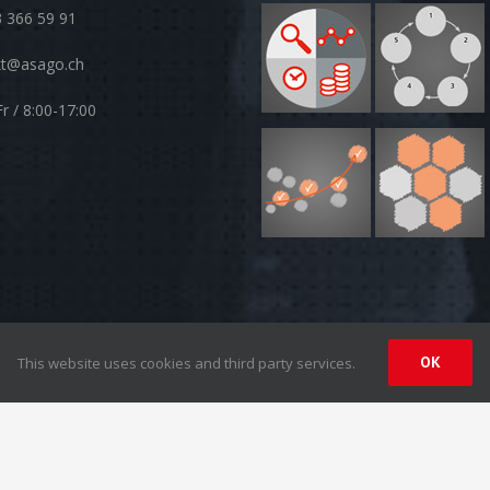
 366 59 91
kt@asago.ch
r / 8:00-17:00
OK
This website uses cookies and third party services.
 |
Disclaimer
| Design by
Synergy-Network