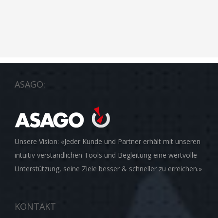
ASAGO:
Unsere Vision: «Jeder Kunde und Partner erhält mit unseren
intuitiv verständlichen Tools und Begleitung eine wertvolle
Unterstützung, seine Ziele besser & schneller zu erreichen.»
KONTAKT