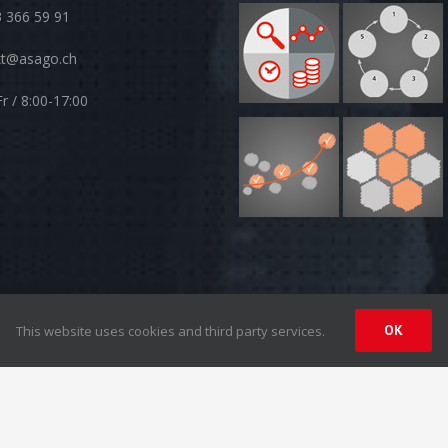
 366 59 91
kt@asago.ch
r / 8:00-17:00
OK
This website uses cookies and third party services.
 |
Disclaimer
| Design by
Synergy-Network