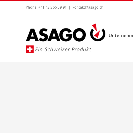
Zum
Phone: +41 43 366 59 91
|
kontakt@asago.ch
Inhalt
springen
Unternehm