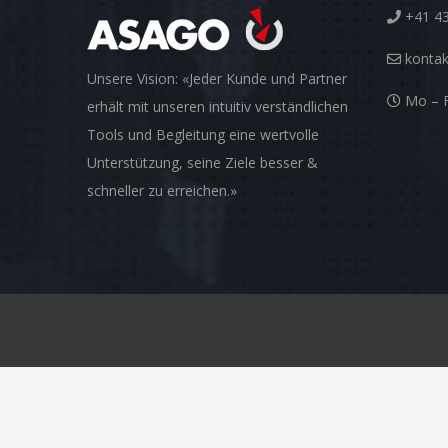
+41 43
konta
Unsere Vision: «Jeder Kunde und Partner
Mo – F
erhält mit unseren intuitiv verständlichen
Tools und Begleitung eine wertvolle
Unterstützung, seine Ziele besser &
schneller zu erreichen.»
© Copyright 2012 -
2026 | ASAGO AG | All Rights Reserved