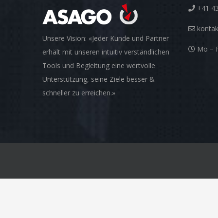
+41 43
konta
Unsere Vision: «Jeder Kunde und Partner
Mo – F
erhält mit unseren intuitiv verständlichen
Tools und Begleitung eine wertvolle
Unterstützung, seine Ziele besser &
schneller zu erreichen.»
© Copyright 2012 -
2026 | ASAGO AG | All Rights Reserved