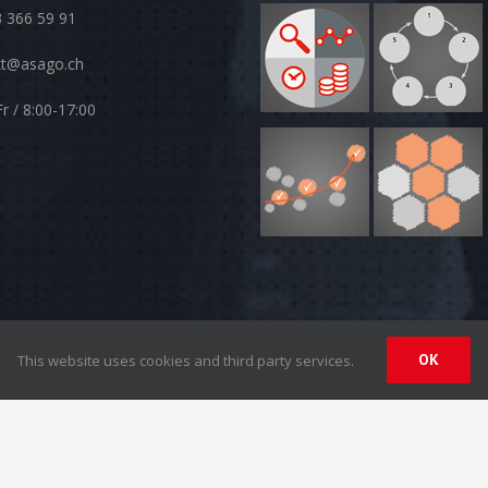
 366 59 91
kt@asago.ch
r / 8:00-17:00
OK
This website uses cookies and third party services.
 |
Disclaimer
| Design by
Synergy-Network