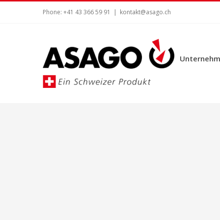
Zum
Phone: +41 43 366 59 91
|
kontakt@asago.ch
Inhalt
springen
Unternehm