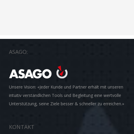
ASAGO:
Unsere Vision: «Jeder Kunde und Partner erhält mit unseren
intuitiv verständlichen Tools und Begleitung eine wertvolle
Unterstützung, seine Ziele besser & schneller zu erreichen.»
KONTAKT