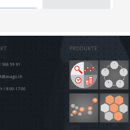
KT
PRODUKTE:
 366 59 91
kt@asago.ch
r / 8:00-17:00